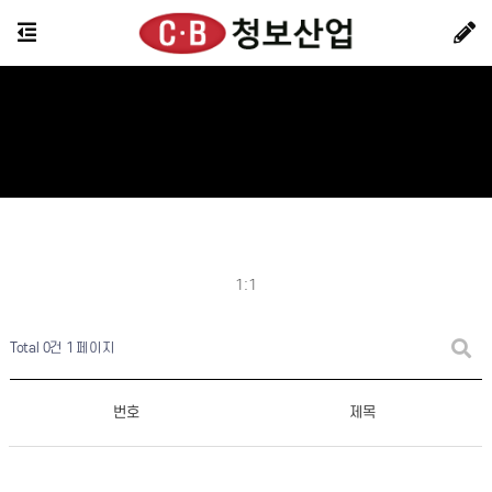
1:1
Total 0건
1 페이지
번호
제목