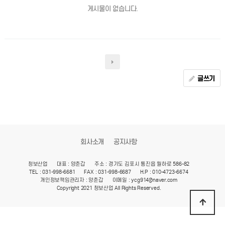
게시물이 없습니다.
글쓰기
회사소개
공지사항
청보산업
대표 : 양춘갑
주소 : 경기도 김포시 통진읍 월하로 586-82
TEL : 031-998-6681
FAX : 031-998-6687
H.P : 010-4723-6674
개인정보책임관리자 : 양춘갑
이메일 : ycg914@naver.com
Copyright 2021 청보산업 All Rights Reserved.