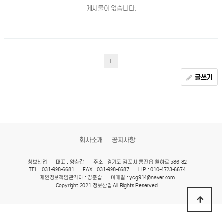
게시물이 없습니다.
글쓰기
회사소개
공지사항
청보산업
대표 : 양춘갑
주소 : 경기도 김포시 통진읍 월하로 586-82
TEL : 031-998-6681
FAX : 031-998-6687
H.P : 010-4723-6674
개인정보책임관리자 : 양춘갑
이메일 : ycg914@naver.com
Copyright 2021 청보산업 All Rights Reserved.