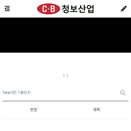
1:1
Total 0건
1 페이지
번호
제목