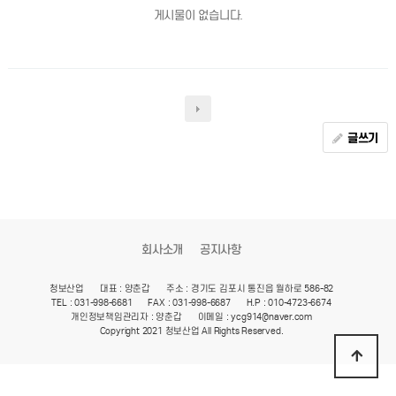
게시물이 없습니다.
글쓰기
회사소개
공지사항
청보산업
대표 : 양춘갑
주소 : 경기도 김포시 통진읍 월하로 586-82
TEL : 031-998-6681
FAX : 031-998-6687
H.P : 010-4723-6674
개인정보책임관리자 : 양춘갑
이메일 : ycg914@naver.com
Copyright 2021 청보산업 All Rights Reserved.