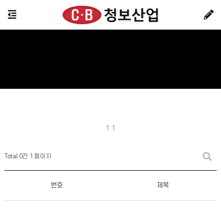
1:1
Total 0건
1 페이지
번호
제목