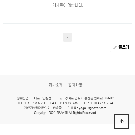
게시물이 없습니다.
글쓰기
회사소개
공지사항
청보산업
대표 : 양춘갑
주소 : 경기도 김포시 통진읍 월하로 586-82
TEL : 031-998-6681
FAX : 031-998-6687
H.P : 010-4723-6674
개인정보책임관리자 : 양춘갑
이메일 : ycg914@naver.com
Copyright 2021 청보산업 All Rights Reserved.