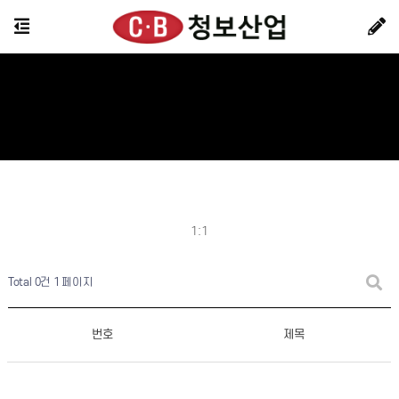
1:1
Total 0건
1 페이지
번호
제목