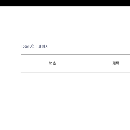
Total 0건
1 페이지
번호
제목
다음검색