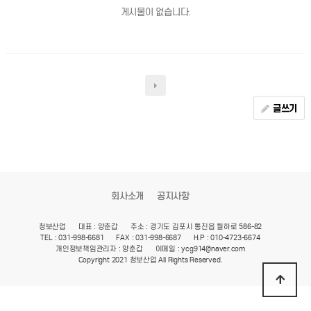
게시물이 없습니다.
글쓰기
회사소개
공지사항
청보산업
대표 : 양춘갑
주소 : 경기도 김포시 통진읍 월하로 586-82
TEL : 031-998-6681
FAX : 031-998-6687
H.P : 010-4723-6674
개인정보책임관리자 : 양춘갑
이메일 : ycg914@naver.com
Copyright 2021 청보산업 All Rights Reserved.