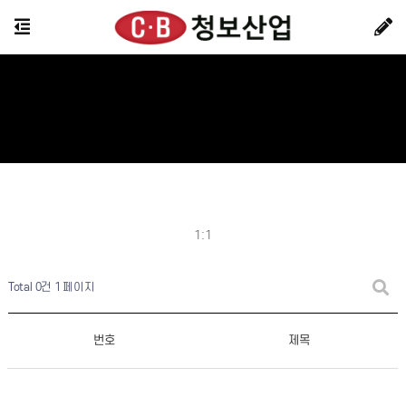
1:1
Total 0건
1 페이지
번호
제목