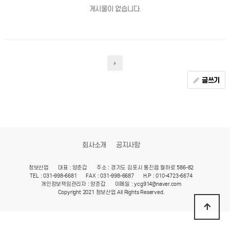
게시물이 없습니다.
글쓰기
회사소개
공지사항
청보산업
대표 : 양춘갑
주소 : 경기도 김포시 통진읍 월하로 586-82
TEL : 031-998-6681
FAX : 031-998-6687
H.P : 010-4723-6674
개인정보책임관리자 : 양춘갑
이메일 : ycg914@naver.com
Copyright 2021 청보산업 All Rights Reserved.