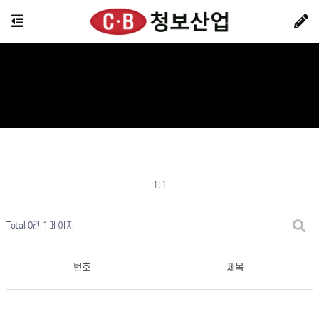
1:1
Total 0건
1 페이지
번호
제목